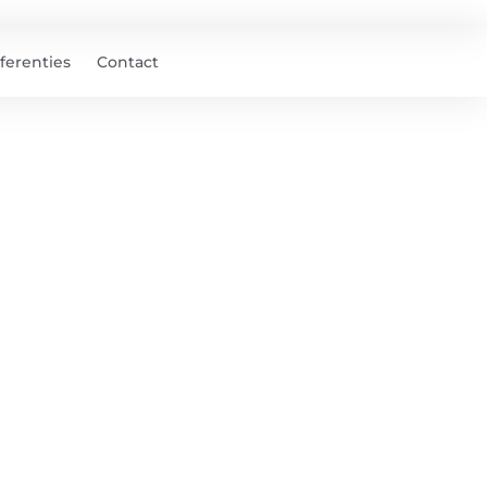
ferenties
Contact
nden
ertificeerd!​