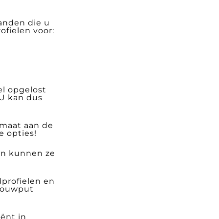
anden die u
ofielen voor:
el opgelost
U kan dus
 maat aan de
 opties!
 en kunnen ze
profielen en
 bouwput
ënt in