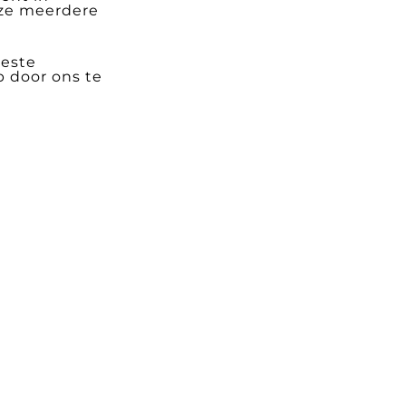
 ze meerdere
beste
 door ons te