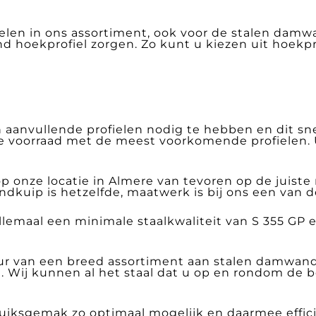
len in ons assortiment, ook voor de stalen damw
d hoekprofiel zorgen. Zo kunt u kiezen uit hoekpr
 aanvullende profielen nodig te hebben en dit sn
 voorraad met de meest voorkomende profielen. 
p onze locatie in Almere van tevoren op de juiste
ip is hetzelfde, maatwerk is bij ons een van de
lemaal een minimale staalkwaliteit van S 355 GP
uur van een breed assortiment aan stalen damwand
en. Wij kunnen al het staal dat u op en rondom de
ruiksgemak zo optimaal mogelijk en daarmee effici