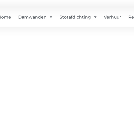
l
Home
Damwanden
Stotafdichting
Verhuur
Re
ielen voor stalen damwa
eligheidskeurmerk, ISO 9001-2015 gec