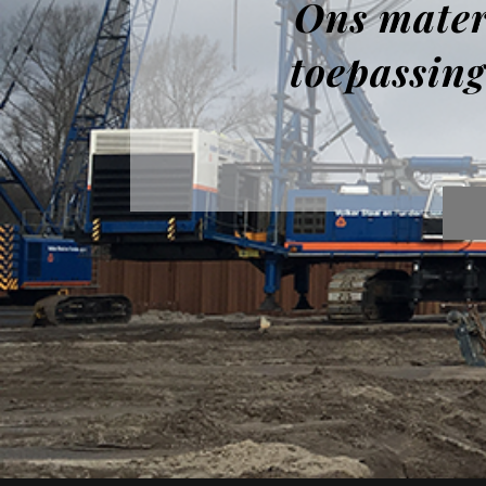
Ons materi
toepassin