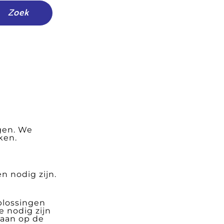
Zoek
gen. We
ken.
n nodig zijn.
plossingen
 nodig zijn
taan op de